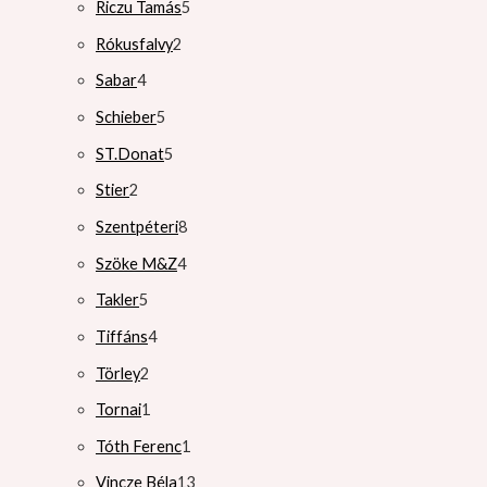
Riczu Tamás
5
Rókusfalvy
2
Sabar
4
Schieber
5
ST.Donat
5
Stier
2
Szentpéteri
8
Szöke M&Z
4
Takler
5
Tiffáns
4
Törley
2
Tornai
1
Tóth Ferenc
1
Vincze Béla
13