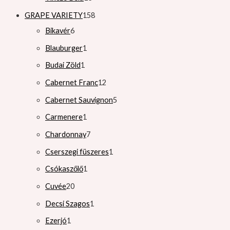
GRAPE VARIETY
158
Bikavér
6
Blauburger
1
Budai Zöld
1
Cabernet Franc
12
Cabernet Sauvignon
5
Carmenere
1
Chardonnay
7
Cserszegi füszeres
1
Csókaszőlő
1
Cuvée
20
Decsi Szagos
1
Ezerjó
1