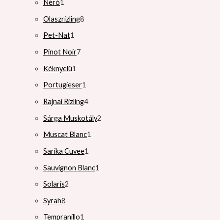
Néró
1
Olaszrizling
8
Pet-Nat
1
Pinot Noir
7
Kéknyelü
1
Portugieser
1
Rajnai Rizling
4
Sárga Muskotály
2
Muscat Blanc
1
Sarika Cuvee
1
Sauvignon Blanc
1
Solaris
2
Syrah
8
Tempranillo
1