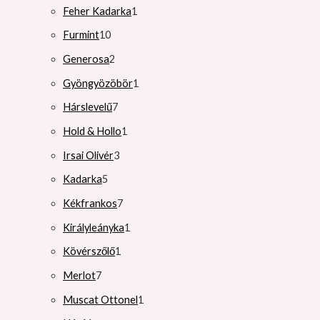
Feher Kadarka
1
Furmint
10
Generosa
2
Gyöngyözöbör
1
Hárslevelű
7
Hold & Hollo
1
Irsai Olivér
3
Kadarka
5
Kékfrankos
7
Királyleányka
1
Kövérszőlő
1
Merlot
7
Muscat Ottonel
1