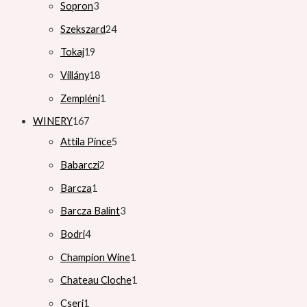
Sopron
3
Szekszard
24
Tokaj
19
Villány
18
Zempléni
1
WINERY
167
Attila Pince
5
Babarczi
2
Barcza
1
Barcza Balint
3
Bodri
4
Champion Wine
1
Chateau Cloche
1
Cseri
1