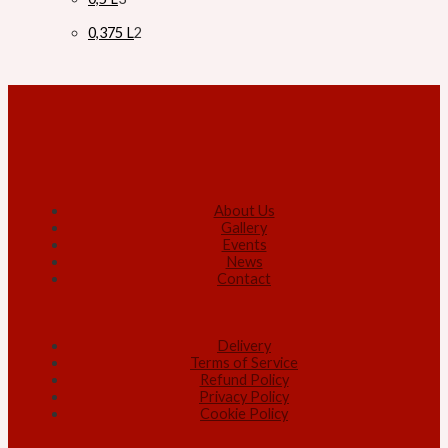
0,375 L
2
About Us
Gallery
Events
News
Contact
Delivery
Terms of Service
Refund Policy
Privacy Policy
Cookie Policy