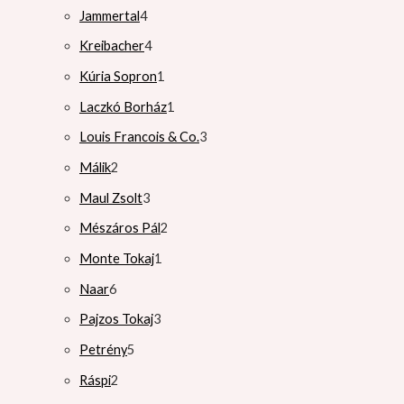
Jammertal
4
Kreibacher
4
Kúria Sopron
1
Laczkó Borház
1
Louis Francois & Co.
3
Málik
2
Maul Zsolt
3
Mészáros Pál
2
Monte Tokaj
1
Naar
6
Pajzos Tokaj
3
Petrény
5
Ráspi
2