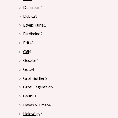
Dominium
4
Dubicz
1
Etyeki Kúria
1
Ferdinánd
2
Fritz
8
Gál
4
Geszler
4
Götz
4
Gróf Buttler
5
Gróf Degenfeld
6
Gyukli
3
Havas & Timár
4
Holdvölgy
5