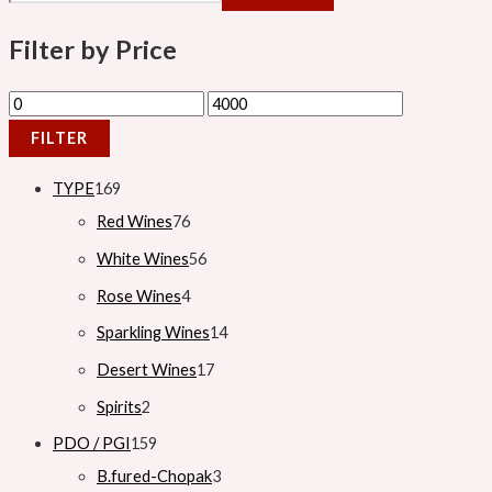
Filter by Price
FILTER
TYPE
169
Red Wines
76
White Wines
56
Rose Wines
4
Sparkling Wines
14
Desert Wines
17
Spirits
2
PDO / PGI
159
B.fured-Chopak
3