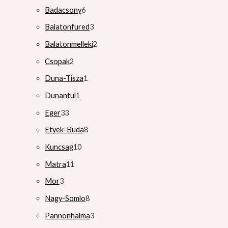
Badacsony
6
Balatonfured
3
Balatonmelleki
2
Csopak
2
Duna-Tisza
1
Dunantul
1
Eger
33
Etyek-Buda
8
Kuncsag
10
Matra
11
Mor
3
Nagy-Somlo
8
Pannonhalma
3