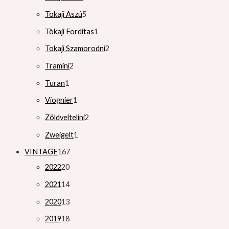
Tokaji Aszú
5
Tökaji Forditas
1
Tokaji Szamorodni
2
Tramini
2
Turan
1
Viognier
1
Zöldveltelini
2
Zweigelt
1
VINTAGE
167
2022
20
2021
14
2020
13
2019
18